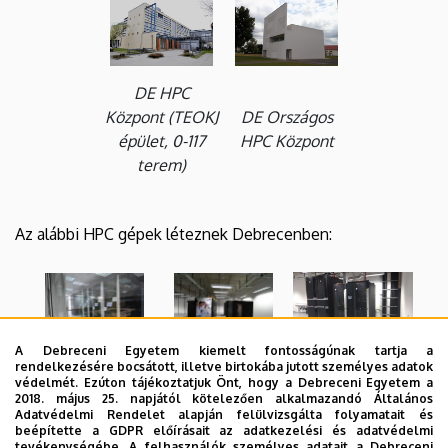
DE HPC
Központ (TEOKJ
DE Országos
épület, 0-117
HPC Központ
terem)
Az alábbi HPC gépek léteznek Debrecenben:
A Debreceni Egyetem kiemelt fontosságúnak tartja a
1. Debreceni
3. Debreceni
rendelkezésére bocsátott, illetve birtokába jutott személyes adatok
2. Debreceni
védelmét. Ezúton tájékoztatjuk Önt, hogy a Debreceni Egyetem a
gép. Neve:
gép. Neve:
2018. május 25. napjától kötelezően alkalmazandó Általános
gép. Neve:
Leo
Gyires
Apollo
Adatvédelmi Rendelet alapján felülvizsgálta folyamatait és
(részletek
itt
)
beépítette a GDPR előírásait az adatkezelési és adatvédelmi
(részletek
itt
)
(részletek
itt
)
tevékenységébe. A felhasználók személyes adatait a Debreceni