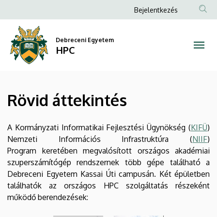
Rövid
Ugrás
Anonim
Bejelentkezés
a
Felhasználói
áttekintés
tartalomra
fiók
Debreceni Egyetem
|
HPC
menüje
HPC
Rövid áttekintés
A Kormányzati Informatikai Fejlesztési Ügynökség (
KIFÜ
)
Nemzeti Információs Infrastruktúra (
NIIF
)
Program keretében megvalósított országos akadémiai
szuperszámítógép rendszernek több gépe található a
Debreceni Egyetem Kassai Úti campusán. Két épületben
találhatók az országos HPC szolgáltatás részeként
működő berendezések: