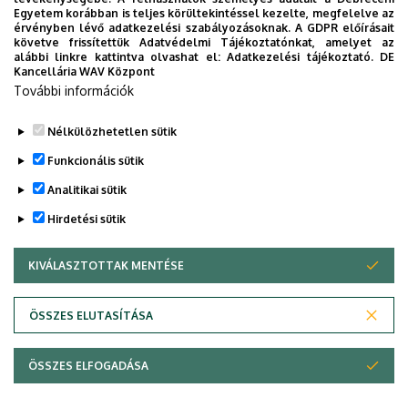
Egyetem korábban is teljes körültekintéssel kezelte, megfelelve az
érvényben lévő adatkezelési szabályozásoknak. A GDPR előírásait
követve frissítettük Adatvédelmi Tájékoztatónkat, amelyet az
A jelenlegi magyar felsőoktatási és akadémiai HPC
alábbi linkre kattintva olvashat el:
Adatkezelési tájékoztató.
DE
Kancellária WAV Központ
országos rendszernek mintegy 480 TFLOP/s számolási
További információk
teljesítménye. 2018 ban ennek 80%-a a Debreceni
Egyetem Szuperszámítógép Központjában működik.
Nélkülözhetetlen sütik
Legutóbbi frissítés:
2023. 03. 26. 21:00
Funkcionális sütik
Analitikai sütik
Hirdetési sütik
KIVÁLASZTOTTAK MENTÉSE
WITHDRAW CONSENT
Adatvédelem
Adatvédelem
ÖSSZES ELUTASÍTÁSA
Technikai információk
ÖSSZES ELFOGADÁSA
Copyright © 2026 Unideb