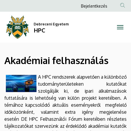
Akadémiai
Ugrás
Anonim
Bejelentkezés
a
Felhasználói
felhasználás
tartalomra
fiók
Debreceni Egyetem
|
HPC
menüje
HPC
Akadémiai felhasználás
A HPC rendszerek alapvetően a különböző
tudományterületeken kutatókat
szolgálják ki, de ipari alkalmazások
futtatására is lehetőség van külön projekt keretében. A
témához kapcsolódó aktuális eseményekről megfelelő
időközönként, valamint extra igény megjelenése
esetén DE HPC Felhasználói Fórum keretében részletes
tájékozatókat szervezünk az érdeklődő akadémiai kutatók