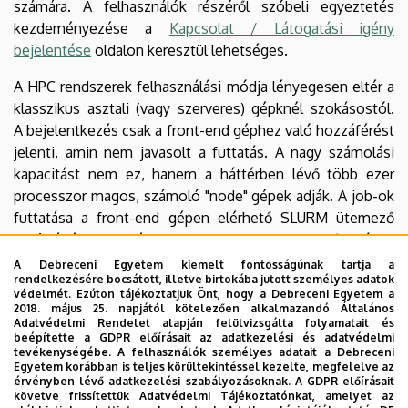
számára.
A felhasználók részéről szóbeli egyeztetés
kezdeményezése a
Kapcsolat / Látogatási igény
bejelentése
oldalon keresztül lehetséges.
A HPC rendszerek felhasználási módja lényegesen eltér a
klasszikus asztali (vagy szerveres) gépknél szokásostól.
A bejelentkezés csak a front-end géphez való hozzáférést
jelenti, amin nem javasolt a futtatás. A nagy számolási
kapacitást nem ez, hanem a háttérben lévő több ezer
processzor magos, számoló "node" gépek adják. A job-ok
futtatása a front-end gépen elérhető SLURM ütemező
segítségével történik, amely a hardver erőforrások
rendelkezésre állásától függően a job-ot a
A Debreceni Egyetem kiemelt fontosságúnak tartja a
rendelkezésére bocsátott, illetve birtokába jutott személyes adatok
végrehajtó node-okhoz rendeli. A szükséges részletes
védelmét. Ezúton tájékoztatjuk Önt, hogy a Debreceni Egyetem a
gyakorlati tudnivalók az alábbiak:
2018. május 25. napjától kötelezően alkalmazandó Általános
Adatvédelmi Rendelet alapján felülvizsgálta folyamatait és
beépítette a GDPR előírásait az adatkezelési és adatvédelmi
Projekt regisztrálása, felhasználói azonosító
tevékenységébe. A felhasználók személyes adatait a Debreceni
igénylése
Egyetem korábban is teljes körültekintéssel kezelte, megfelelve az
érvényben lévő adatkezelési szabályozásoknak. A GDPR előírásait
Telepített szoftverek
követve frissítettük Adatvédelmi Tájékoztatónkat, amelyet az