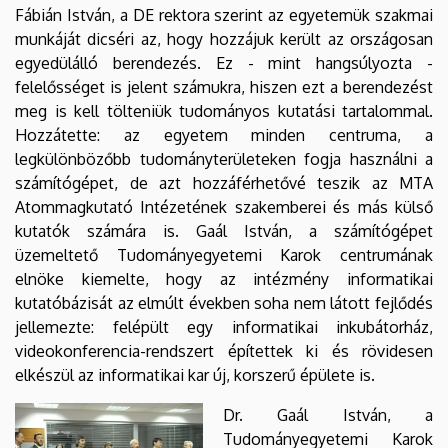
Fábián István, a DE rektora szerint az egyetemük szakmai
munkáját dicséri az, hogy hozzájuk került az országosan
egyedülálló berendezés. Ez - mint hangsúlyozta -
felelősséget is jelent számukra, hiszen ezt a berendezést
meg is kell tölteniük tudományos kutatási tartalommal.
Hozzátette: az egyetem minden centruma, a
legkülönbözőbb tudományterületeken fogja használni a
számítógépet, de azt hozzáférhetővé teszik az MTA
Atommagkutató Intézetének szakemberei és más külső
kutatók számára is. Gaál István, a számítógépet
üzemeltető Tudományegyetemi Karok centrumának
elnöke kiemelte, hogy az intézmény informatikai
kutatóbázisát az elmúlt években soha nem látott fejlődés
jellemezte: felépült egy informatikai inkubátorház,
videokonferencia-rendszert építettek ki és rövidesen
elkészül az informatikai kar új, korszerű épülete is.
Dr. Gaál István, a
Tudományegyetemi Karok