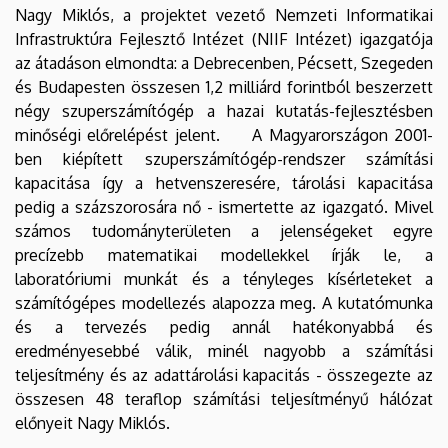
Nagy Miklós, a projektet vezető Nemzeti Informatikai
Infrastruktúra Fejlesztő Intézet (NIIF Intézet) igazgatója
az átadáson elmondta: a Debrecenben, Pécsett, Szegeden
és Budapesten összesen 1,2 milliárd forintból beszerzett
négy szuperszámítógép a hazai kutatás-fejlesztésben
minőségi előrelépést jelent. A Magyarországon 2001-
ben kiépített szuperszámítógép-rendszer számítási
kapacitása így a hetvenszeresére, tárolási kapacitása
pedig a százszorosára nő - ismertette az igazgató. Mivel
számos tudományterületen a jelenségeket egyre
precízebb matematikai modellekkel írják le, a
laboratóriumi munkát és a tényleges kísérleteket a
számítógépes modellezés alapozza meg. A kutatómunka
és a tervezés pedig annál hatékonyabbá és
eredményesebbé válik, minél nagyobb a számítási
teljesítmény és az adattárolási kapacitás - összegezte az
összesen 48 teraflop számítási teljesítményű hálózat
előnyeit Nagy Miklós.