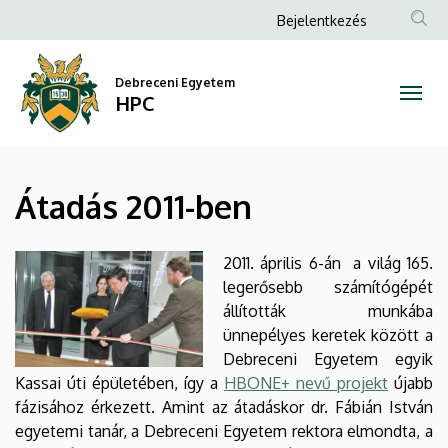
Átadás
Ugrás
Anonim
Bejelentkezés
a
Felhasználói
2011-
tartalomra
fiók
Debreceni Egyetem
ben
HPC
menüje
|
HPC
Átadás 2011-ben
2011. április 6-án a világ 165.
legerősebb számítógépét
állították munkába
ünnepélyes keretek között a
Debreceni Egyetem egyik
Kassai úti épületében, így a
HBONE+ nevű projekt
újabb
fázisához érkezett. Amint az átadáskor dr. Fábián István
egyetemi tanár, a Debreceni Egyetem rektora elmondta, a