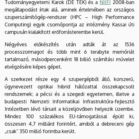
Tudományegyetemi Karok (DE TEK) és a
NIIFI
2008-ban
megállapodást írtak alá, aminek értelmében az országos
szuperszámítógép-rendszer (HPC – High Performance
Computing) egyik csomópontja az intézmény Kassai úti
campusán kialakított erőforrásterembe kerül.
Négyéves előkészítés után adták át az 1536
processzormagot és több mint 6 terabyte memóriát
tartalmazó, másodpercenként 18 billió számítási művelet
elvégzésére képes gépet.
A szerkezet része egy 4 szupergépből álló, korszerű,
úgynevezett optikai hibrid hálózattal összekapcsolt
rendszernek; a pécsi és a szegedi egyetemen, illetve a
budapesti Nemzeti Informatikai Infrastruktúra-fejlesztő
Intézetben lévő társait a közeljövőben helyezik üzembe.
Mindez 100 százalékos EU-támogatással épült ki,
összesen 4,7 milliárd forintért, amiből a debreceni gép
„csak” 350 millió forintba került.