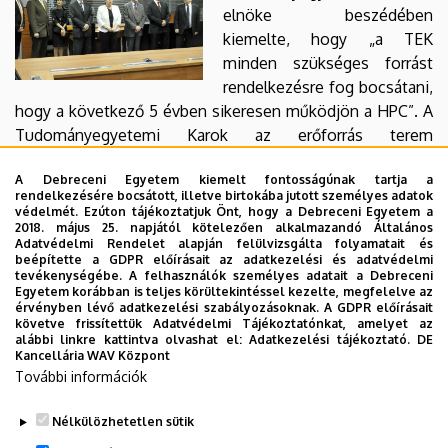
elnöke beszédében
kiemelte, hogy „a TEK
minden szükséges forrást
rendelkezésre fog bocsátani,
hogy a következő 5 évben sikeresen működjön a HPC”. A
Tudományegyetemi Karok az erőforrás terem
szomszédságában korszerű, a legmodernebb informatikai
A Debreceni Egyetem kiemelt fontosságúnak tartja a
eszközökkel ellátott (pl. HD minőségű videokonferencia)
rendelkezésére bocsátott, illetve birtokába jutott személyes adatok
helyiséget alakított ki. Dr. Gaál István arra is felhívta a
védelmét. Ezúton tájékoztatjuk Önt, hogy a Debreceni Egyetem a
2018. május 25. napjától kötelezően alkalmazandó Általános
figyelmet, hogy az egyetem informatikai kutatóbázisában
Adatvédelmi Rendelet alapján felülvizsgálta folyamatait és
az elmúlt években soha nem látott fejlődés indult meg:
beépítette a GDPR előírásait az adatkezelési és adatvédelmi
tevékenységébe. A felhasználók személyes adatait a Debreceni
felépült egy informatikai inkubátorház, HD minőségű
Egyetem korábban is teljes körültekintéssel kezelte, megfelelve az
videokonferencia-rendszert építettek ki és rövidesen
érvényben lévő adatkezelési szabályozásoknak. A GDPR előírásait
követve frissítettük Adatvédelmi Tájékoztatónkat, amelyet az
elkészül az Informatikai Kar új épülete is a Kassai úton, a
alábbi linkre kattintva olvashat el:
Adatkezelési tájékoztató.
DE
szuperszámítógép szomszédságában.
Kancellária WAV Központ
További információk
Gondolatok cluster technológia irányába
Nélkülözhetetlen sütik