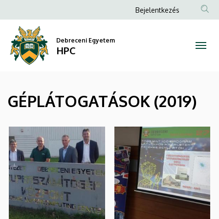
|
Ugrás
Anonim
Bejelentkezés
a
Felhasználói
HPC
tartalomra
fiók
Debreceni Egyetem
HPC
menüje
GÉPLÁTOGATÁSOK (2019)