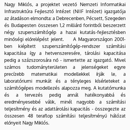
Nagy Miklós, a projektet vezető Nemzeti Informatikai
Infrastruktúra Fejlesztő Intézet (NIIF Intézet) igazgatója
az átadáson elmondta: a Debrecenben, Pécsett, Szegeden
és Budapesten összesen 1,2 milliárd forintból beszerzett
négy szuperszámítógép a hazai kutatás-fejlesztésben
minőségi előrelépést jelent. A Magyarországon 2001-
ben kiépített szuperszámítógép-rendszer számítási
kapacitása így a hetvenszeresére, tárolási kapacitása
pedig a százszorosára nő - ismertette az igazgató. Mivel
számos tudományterületen a jelenségeket egyre
precízebb matematikai modellekkel írják le, a
laboratóriumi munkát és a tényleges kísérleteket a
számítógépes modellezés alapozza meg. A kutatómunka
és a tervezés pedig annál hatékonyabbá és
eredményesebbé válik, minél nagyobb a számítási
teljesítmény és az adattárolási kapacitás - összegezte az
összesen 48 teraflop számítási teljesítményű hálózat
előnyeit Nagy Miklós.