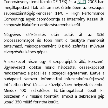
Tudományegyetemi Karok (DE TEK) és a
NIIFI
2008-ban
megállapodást írtak alá, aminek értelmében az országos
szuperszámítógép-rendszer (HPC – High Performance
Computing) egyik csomópontja az intézmény Kassai úti
campusán kialakított erőforrásterembe kerül.
Négyéves előkészítés után adták át az 1536
processzormagot és több mint 6 terabyte memóriát
tartalmazó, másodpercenként 18 billió számítási művelet
elvégzésére képes gépet.
A szerkezet része egy 4 szupergépből álló, korszerű,
úgynevezett optikai hibrid hálózattal összekapcsolt
rendszernek; a pécsi és a szegedi egyetemen, illetve a
budapesti Nemzeti Informatikai Infrastruktúra-fejlesztő
Intézetben lévő társait a közeljövőben helyezik üzembe.
Mindez 100 százalékos EU-támogatással épült ki,
összesen 4,7 milliárd forintért, amiből a debreceni gép
„csak” 350 millió forintba került.