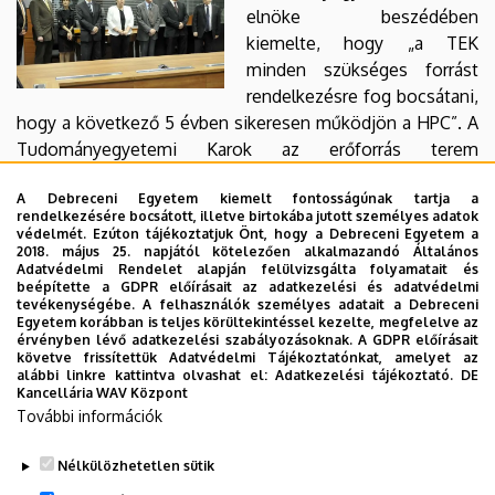
elnöke beszédében
kiemelte, hogy „a TEK
minden szükséges forrást
rendelkezésre fog bocsátani,
hogy a következő 5 évben sikeresen működjön a HPC”. A
Tudományegyetemi Karok az erőforrás terem
szomszédságában korszerű, a legmodernebb informatikai
A Debreceni Egyetem kiemelt fontosságúnak tartja a
eszközökkel ellátott (pl. HD minőségű videokonferencia)
rendelkezésére bocsátott, illetve birtokába jutott személyes adatok
helyiséget alakított ki. Dr. Gaál István arra is felhívta a
védelmét. Ezúton tájékoztatjuk Önt, hogy a Debreceni Egyetem a
2018. május 25. napjától kötelezően alkalmazandó Általános
figyelmet, hogy az egyetem informatikai kutatóbázisában
Adatvédelmi Rendelet alapján felülvizsgálta folyamatait és
az elmúlt években soha nem látott fejlődés indult meg:
beépítette a GDPR előírásait az adatkezelési és adatvédelmi
tevékenységébe. A felhasználók személyes adatait a Debreceni
felépült egy informatikai inkubátorház, HD minőségű
Egyetem korábban is teljes körültekintéssel kezelte, megfelelve az
videokonferencia-rendszert építettek ki és rövidesen
érvényben lévő adatkezelési szabályozásoknak. A GDPR előírásait
követve frissítettük Adatvédelmi Tájékoztatónkat, amelyet az
elkészül az Informatikai Kar új épülete is a Kassai úton, a
alábbi linkre kattintva olvashat el:
Adatkezelési tájékoztató.
DE
szuperszámítógép szomszédságában.
Kancellária WAV Központ
További információk
Gondolatok cluster technológia irányába
Nélkülözhetetlen sütik