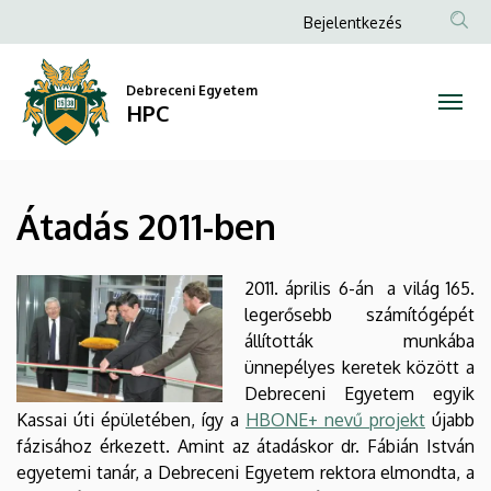
Átadás
Ugrás
Anonim
Bejelentkezés
a
Felhasználói
2011-
tartalomra
fiók
Debreceni Egyetem
ben
HPC
menüje
|
HPC
Átadás 2011-ben
2011. április 6-án a világ 165.
legerősebb számítógépét
állították munkába
ünnepélyes keretek között a
Debreceni Egyetem egyik
Kassai úti épületében, így a
HBONE+ nevű projekt
újabb
fázisához érkezett. Amint az átadáskor dr. Fábián István
egyetemi tanár, a Debreceni Egyetem rektora elmondta, a