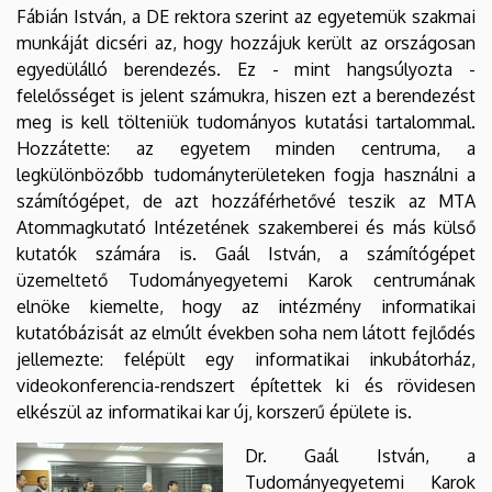
Fábián István, a DE rektora szerint az egyetemük szakmai
munkáját dicséri az, hogy hozzájuk került az országosan
egyedülálló berendezés. Ez - mint hangsúlyozta -
felelősséget is jelent számukra, hiszen ezt a berendezést
meg is kell tölteniük tudományos kutatási tartalommal.
Hozzátette: az egyetem minden centruma, a
legkülönbözőbb tudományterületeken fogja használni a
számítógépet, de azt hozzáférhetővé teszik az MTA
Atommagkutató Intézetének szakemberei és más külső
kutatók számára is. Gaál István, a számítógépet
üzemeltető Tudományegyetemi Karok centrumának
elnöke kiemelte, hogy az intézmény informatikai
kutatóbázisát az elmúlt években soha nem látott fejlődés
jellemezte: felépült egy informatikai inkubátorház,
videokonferencia-rendszert építettek ki és rövidesen
elkészül az informatikai kar új, korszerű épülete is.
Dr. Gaál István, a
Tudományegyetemi Karok