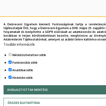
A Debreceni Egyetem kiemelt fontosságúnak tartja a rendelkezés
tájékoztatjuk Önt, hogy a Debreceni Egyetem a 2018. május 25. napját
folyamatait és beépítette a GDPR előírásait az adatkezelési és ada
korábban is teljes körültekintéssel kezelte, megfelelve az érvényb
Adatvédelmi Tájékoztatónkat, amelyet az alábbi linkre kattintva olvas
További információk
Nélkülözhetetlen sütik
Funkcionális sütik
Analitikai sütik
Hirdetési sütik
KIVÁLASZTOTTAK MENTÉSE
WITHDRAW CONSENT
ÖSSZES ELUTASÍTÁSA