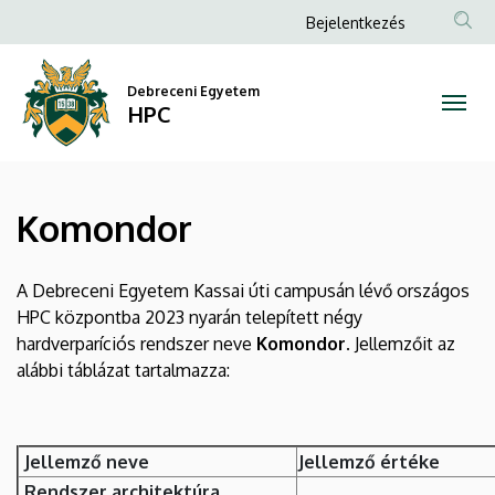
Komondor
Ugrás
Anonim
Bejelentkezés
a
Felhasználói
|
tartalomra
fiók
Debreceni Egyetem
HPC
HPC
menüje
Komondor
A Debreceni Egyetem Kassai úti campusán lévő országos
HPC központba 2023 nyarán telepített négy
hardverparíciós rendszer neve
Komondor
. Jellemzőit az
alábbi táblázat tartalmazza:
Jellemző neve
Jellemző értéke
Rendszer architektúra