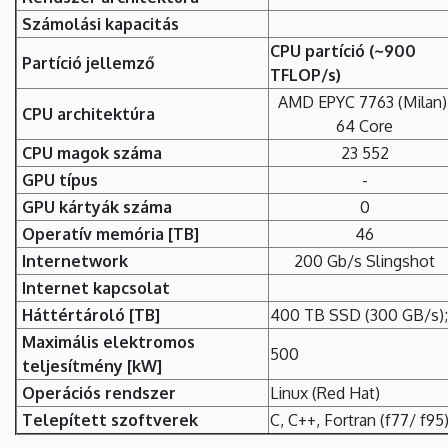
Számolási kapacitás
CPU partíció (~900
Partíció jellemző
TFLOP/s)
AMD EPYC 7763 (Milan)
CPU architektúra
64 Core
CPU magok száma
23 552
GPU típus
-
GPU kártyák száma
0
Operatív memória [TB]
46
Internetwork
200 Gb/s Slingshot
Internet kapcsolat
Háttértároló [TB]
400 TB SSD (300 GB/s); 
Maximális elektromos
500
teljesítmény [kW]
Operációs rendszer
Linux (Red Hat)
Telepített szoftverek
C, C++, Fortran (f77/ f95)