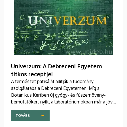
Univerzum: A Debreceni Egyetem
titkos receptjei
A természet patikáját állítják a tudomány
szolgálatába a Debreceni Egyetemen. Míg a
Botanikus Kertben új gyógy- és fűszernövény-
bemutatókert nyílt, a laboratóriumokban már a jövő
természetes gyógyszereit tökéletesítik a kutatók.
A nemzetközileg is elismert debreceni fejlesztések
TOVÁBB
– a bőrbarát rózsakrémtől a normál vércukorszintet