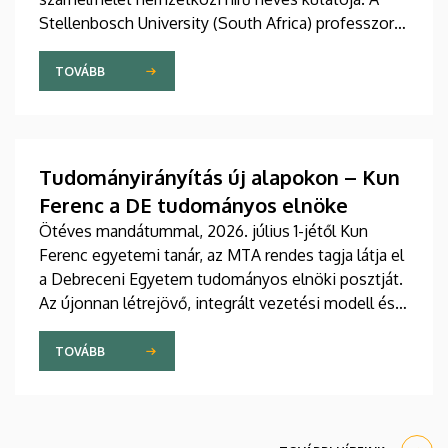
Stellenbosch University (South Africa) professzorát
2025 novemberében avatta díszdoktorai sorába a
Debreceni Egyetem.
TOVÁBB
Tudományirányítás új alapokon – Kun
Ferenc a DE tudományos elnöke
Ötéves mandátummal, 2026. július 1-jétől Kun
Ferenc egyetemi tanár, az MTA rendes tagja látja el
a Debreceni Egyetem tudományos elnöki posztját.
Az újonnan létrejövő, integrált vezetési modell és a
fokozatosan kiépülő Tudományos Főigazgatóság
célja, hogy a nemzetközi versenyben új szintre
TOVÁBB
emelje az intézmény kutatási teljesítményét,
láthatóságát, valamint a tudományos eredmények
társadalmi és gazdasági hasznosulását.