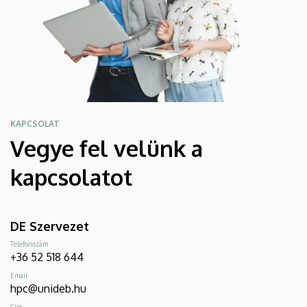
KAPCSOLAT
Vegye fel velünk a
kapcsolatot
DE Szervezet
Telefonszám
+36 52 518 644
Email
hpc@unideb.hu
Cím