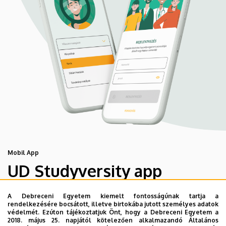
Mobil App
UD Studyversity app
A Debreceni Egyetem kiemelt fontosságúnak tartja a
Engedd meg, hogy figyelmedbe ajánljuk a Debreceni
rendelkezésére bocsátott, illetve birtokába jutott személyes adatok
Egyetem új applikációját, melyet hallgatói számára
védelmét. Ezúton tájékoztatjuk Önt, hogy a Debreceni Egyetem a
2018. május 25. napjától kötelezően alkalmazandó Általános
készített. Az alkalmazás bevezetésével célunk, hogy