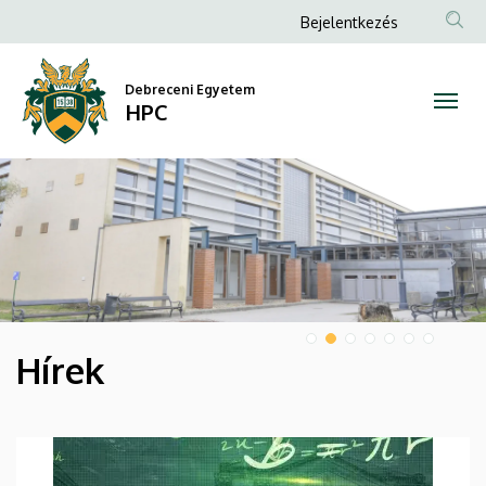
HPC
Anonim
Bejelentkezés
Felhasználói
fiók
Debreceni Egyetem
HPC
menüje
DIAVETÍTÉS
Hírek
HÍREK