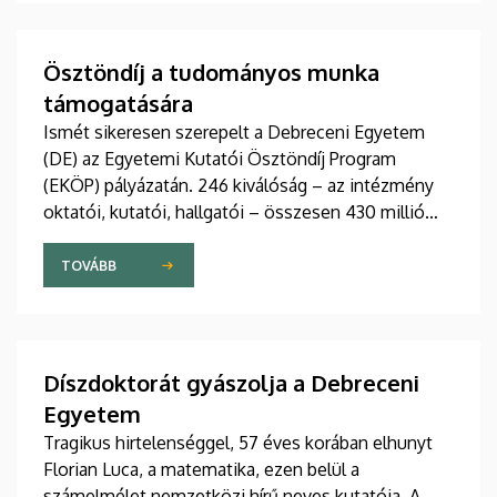
támogató étrend-kiegészítőkig – hamarosan a
boltok polcaira is megérkezhetnek. Részletek a DE
M. Tóth Ildikó Sajtóközpont saját gyártású
Ösztöndíj a tudományos munka
tudományos sorozatának legújabb riportjában.
támogatására
Ismét sikeresen szerepelt a Debreceni Egyetem
(DE) az Egyetemi Kutatói Ösztöndíj Program
(EKÖP) pályázatán. 246 kiválóság – az intézmény
oktatói, kutatói, hallgatói – összesen 430 millió
forint támogatást nyert el pályaművével
tudományos munkája folyatásához.
TOVÁBB
Díszdoktorát gyászolja a Debreceni
Egyetem
Tragikus hirtelenséggel, 57 éves korában elhunyt
Florian Luca, a matematika, ezen belül a
számelmélet nemzetközi hírű neves kutatója. A