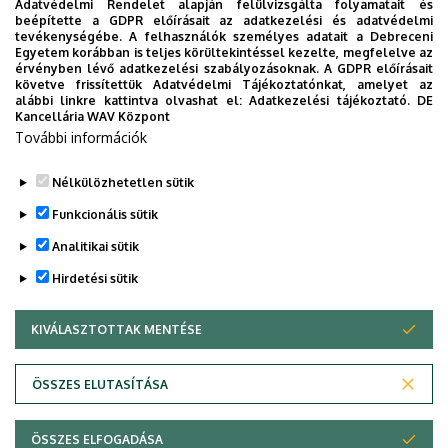
Adatvédelmi Rendelet alapján felülvizsgálta folyamatait és
segítsünk eligazodni az egyetemi mindennapokban, a
beépítette a GDPR előírásait az adatkezelési és adatvédelmi
tevékenységébe. A felhasználók személyes adatait a Debreceni
tanulmányaiddal kapcsolatban gyorsan elérhető
Egyetem korábban is teljes körültekintéssel kezelte, megfelelve az
információkat biztosítsunk, útmutatót adjunk az egyetemi
érvényben lévő adatkezelési szabályozásoknak. A GDPR előírásait
követve frissítettük Adatvédelmi Tájékoztatónkat, amelyet az
évek során felmerülő helyzetekkel, kérdésekkel
alábbi linkre kattintva olvashat el:
Adatkezelési tájékoztató.
DE
kapcsolatban, továbbá „zsebközelbe” hozzuk az Egyetem
Kancellária WAV Központ
és Debrecen város kulturális és sport életét.
További információk
Nélkülözhetetlen sütik
Funkcionális sütik
Analitikai sütik
Hirdetési sütik
KIVÁLASZTOTTAK MENTÉSE
WITHDRAW CONSENT
Adatvédelem
Adatvédelem
ÖSSZES ELUTASÍTÁSA
Technikai információk
ÖSSZES ELFOGADÁSA